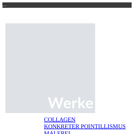
Now
Home
Werke
Statement
CV
Kontakt
Werke
Legacy
Impressum
COLLAGEN
KONKRETER POINTILLISMUS
MALEREI