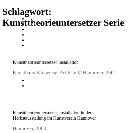
Schlagwort:
Now
Kunsttheorieuntersetzer Serie
Home
Werke
Statement
CV
Kontakt
Kunsttheorieuntersetzer Installation
Kunsthaus Ratswiese, Art.IG e.V, Hannover, 2001
Legacy
Impressum
Kunsttheorieuntersetzer, Installation in der
Herbstausstellung im Kunstverein Hannover
Hannover, 2003